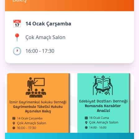
📅
14 Ocak Çarşamba
📍
Çok Amaçlı Salon
🕐
16:00 - 17:30