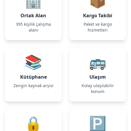
🏢
📦
Ortak Alan
Kargo Takibi
395 kişilik çalışma
Paket ve kargo
alanı
hizmetleri
📚
🚌
Kütüphane
Ulaşım
Zengin kaynak arşivi
Kolay ulaşılabilir
konum
🔒
🅿️