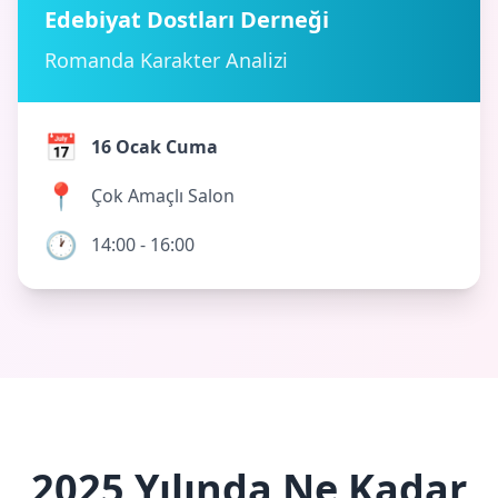
Edebiyat Dostları Derneği
Romanda Karakter Analizi
📅
16 Ocak Cuma
📍
Çok Amaçlı Salon
🕐
14:00 - 16:00
2025 Yılında Ne Kadar