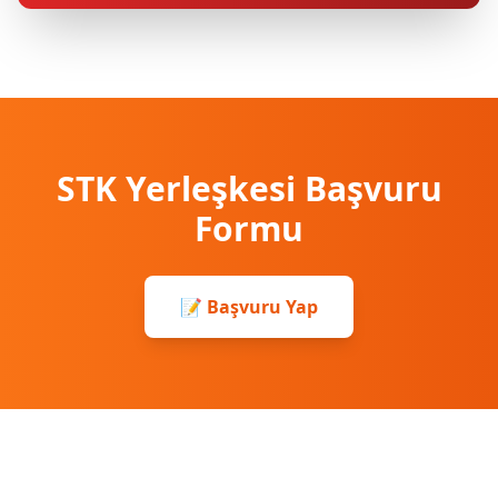
STK Yerleşkesi Başvuru
Formu
📝 Başvuru Yap